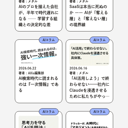
著者 : メダル
著者 : メダル
AIのプロを揃えた会社
SaaSは本当に死ぬの
が、半年で時代遅れに
か ―― AIが「奪える
なる ── 学習する組
層」と「奪えない層」
織との決定的な差
の境界線
AIコラム
AIコラム
2026.06.22
2026.06.16
著者 : AXis編集部
著者 : メダル
AI検索時代に読まれる
「AI活用しよう」で終
のは『一次情報』であ
わらせない——社内に
る
Claudeを浸透させる
ために私たちがやった
こと
AIコラム
AIコラム