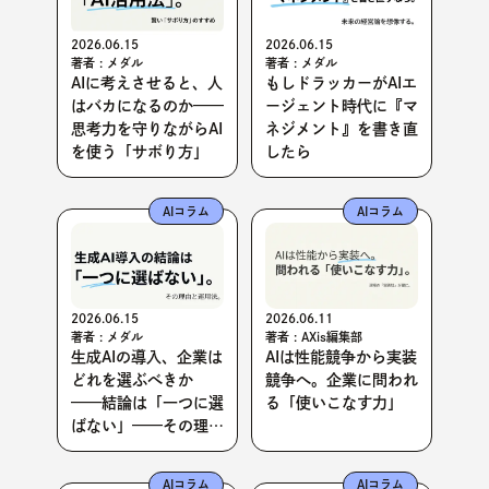
2026.06.15
2026.06.15
著者 : メダル
著者 : メダル
AIに考えさせると、人
もしドラッカーがAIエ
はバカになるのか——
ージェント時代に『マ
思考力を守りながらAI
ネジメント』を書き直
を使う「サボり方」
したら
AIコラム
AIコラム
2026.06.15
2026.06.11
著者 : メダル
著者 : AXis編集部
生成AIの導入、企業は
AIは性能競争から実装
どれを選ぶべきか
競争へ。企業に問われ
——結論は「一つに選
る「使いこなす力」
ばない」——その理由
と運用法
AIコラム
AIコラム