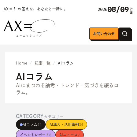
08/09
2026
AX＝？ の答えを、あなたと一緒に。
SUN
お問い合わせ
Home
記事一覧
AIコラム
AIコラム
AIにまつわる論考・トレンド・気づきを綴るコ
ラム。
CATEGORY
カテゴリー
AIコラム
AI導入・活用事例
44
34
イベントレポート
AIニュース
8
7