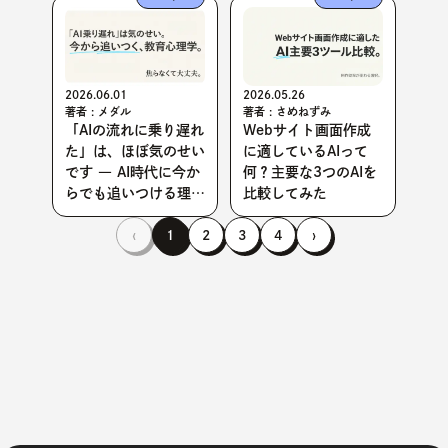
2026.06.01
2026.05.26
著者 : メダル
著者 : さめねずみ
「AIの流れに乗り遅れ
Webサイト画面作成
た」は、ほぼ気のせい
に適しているAIって
です ― AI時代に今か
何？主要な3つのAIを
らでも追いつける理由
比較してみた
を、教育心理学の観点
から紐解いてみた
‹
1
2
3
4
›