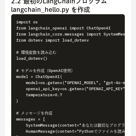
2.2 最初のLangChainプログラム
langchain_hello.py を作成
import os

from langchain_openai import ChatOpenAI

from langchain_core.messages import SystemMessage,
from dotenv import load_dotenv

# 環境変数を読み込む

load_dotenv()

# モデルを作成（OpenAI使用）

model = ChatOpenAI(

    model=os.getenv("OPENAI_MODEL", "gpt-4o-mini")
    openai_api_key=os.getenv("OPENAI_API_KEY"),

    temperature=0.7

)

# メッセージを作成

messages = [

    SystemMessage(content="あなたは親切なプログ
    HumanMessage(content="Pythonでファイルを読み