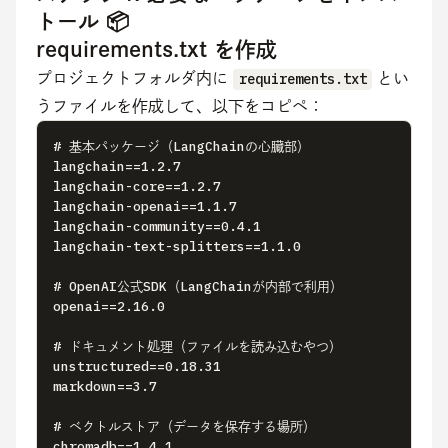
トール 📦
requirements.txt を作成
プロジェクトフォルダ内に 
requirements.txt
 とい
うファイルを作成して、以下をコピペ：
# 基本パッケージ（LangChainの心臓部）

langchain==1.2.7

langchain-core==1.2.7

langchain-openai==1.1.7

langchain-community==0.4.1

langchain-text-splitters==1.1.0

# OpenAI公式SDK（LangChainが内部で利用）

openai==2.16.0

# ドキュメント処理（ファイルを読み込むやつ）

unstructured==0.18.31

markdown==3.7

# ベクトルストア（データを保存する場所）

chromadb==1.4.1
