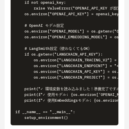
    if not openai_key:

        raise ValueError("OPENAI_API_KEY 
    os.environ["OPENAI_API_KEY"] = openai_key

    # OpenAI モデル設定

    os.environ["OPENAI_MODEL"] = os.getenv("OPENAI
    os.environ["OPENAI_EMBEDDING_MODEL"] = os.get
    # LangSmith設定（使わなくてもOK）

    if os.getenv("LANGCHAIN_API_KEY"):

        os.environ["LANGCHAIN_TRACING_V2"] = "true
        os.environ["LANGCHAIN_ENDPOINT"] = "<https
        os.environ["LANGCHAIN_API_KEY"] = os.geten
        os.environ["LANGCHAIN_PROJECT"] = os.gete
    print("✓ 環境変数を読み込みました！準備完了です🎉")

    print(f"✓ 使用モデル: {os.environ['OPENAI_MODEL'
    print(f"✓ 使用Embeddingsモデル: {os.environ['OPE
if __name__ == "__main__":

    setup_environment()