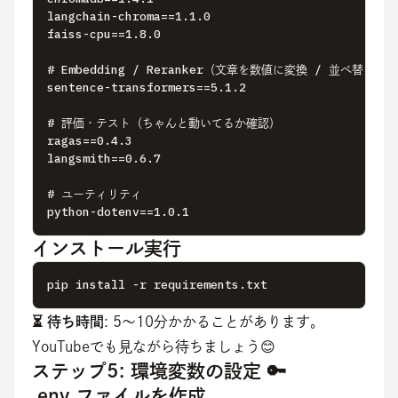
langchain-chroma==1.1.0

faiss-cpu==1.8.0

# Embedding / Reranker（文章を数値に変換 / 並べ替え）

sentence-transformers==5.1.2

# 評価・テスト（ちゃんと動いてるか確認）

ragas==0.4.3

langsmith==0.6.7

# ユーティリティ

python-dotenv==1.0.1
インストール実行
pip install -r requirements.txt
⏳ 待ち時間
: 5〜10分かかることがあります。
YouTubeでも見ながら待ちましょう😊
ステップ5: 環境変数の設定 🔑
.env ファイルを作成