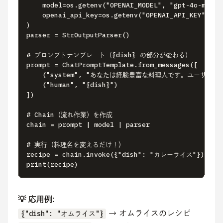
    model=os.getenv("OPENAI_MODEL", "gpt-4o-mini")
    openai_api_key=os.getenv("OPENAI_API_KEY"),

)

parser = StrOutputParser()

# プロンプトテンプレート（{dish} の部分が変わる）

prompt = ChatPromptTemplate.from_messages([

    ("system", "あなたは経験豊富な料理人です。ユーザ
    ("human", "{dish}")

])

# Chain（流れ作業）を作成

chain = prompt | model | parser

# 実行（料理名を変えるだけ！）

recipe = chain.invoke({"dish": "カレーライス"})

print(recipe)
💡 応用例:
{"dish": "オムライス"}
 → オムライスのレシピ