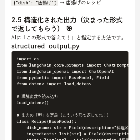
{"dish": "唐揚げ"}
 → 唐揚げのレシピ
2.5 構造化された出力（決まった形式
で返してもらう） 🎯
AIに「この形式で答えて！」と指定する方法です。
structured_output.py
import os

from langchain_core.prompts import ChatPromptTempl
from langchain_openai import ChatOpenAI

from pydantic import BaseModel, Field

from dotenv import load_dotenv

# 環境変数を読み込む

load_dotenv()

# 出力の「型」を定義（こういう形で返してね！）

class Recipe(BaseModel):

    dish_name: str = Field(description="料理名")

    ingredients: list[str] = Field(description=