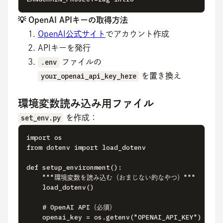
💡 OpenAI APIキーの取得方法
OpenAI公式サイト
でアカウント作成
APIキーを発行
.env
ファイルの
your_openai_api_key_here
を置き換え
環境変数読み込み用ファイル
set_env.py
 を作成：
import os

from dotenv import load_dotenv

def setup_environment():

    """環境変数を読み込む（おまじない的なやつ）"""

    load_dotenv()

    # OpenAI API（必須）

    openai_key = os.getenv("OPENAI_API_KEY")
