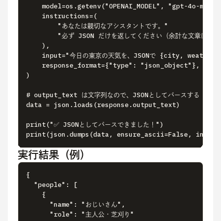
    model=os.getenv("OPENAI_MODEL", "gpt-4o-mini")
    instructions=(

        "あなたは親切なアシスタントです。"

        "必ず JSON だけを返してください（余計な文章は一切
    ),

    input="今日の東京の天気を、JSONで {city, weather,
    response_format={"type": "json_object"},

)

# output_text は文字列なので、JSONとしてパースする

data = json.loads(response.output_text)

print("✅ JSONとしてパースできました！")

print(json.dumps(data, ensure_ascii=False, indent
実行結果（例）
{

  "people": [

    {

      "name": "おじいさん",

      "role": "主人公・芝刈り"
