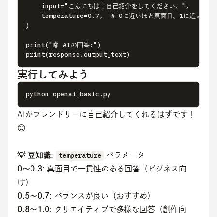
    input="こんにちは！自己紹介をしてください。",

    temperature=0.7,  # 0に近いほど真面目、1に近いほ
)

print("🤖 AIの回答:")

print(response.output_text)
実行してみよう
python openai_basic.py
AIがフレンドリーに自己紹介してくれるはずです！
😊
💡 豆知識
: 
temperature
 パラメータ
0〜0.3
: 真面目で一貫性のある回答（ビジネス向
け）
0.5〜0.7
: バランスが良い（おすすめ）
0.8〜1.0
: クリエイティブで多様な回答（創作向