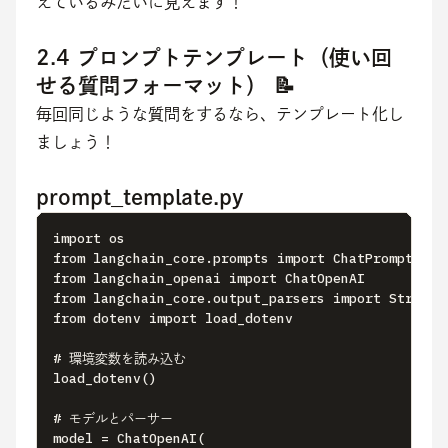
えているみたいに見えます！
2.4 プロンプトテンプレート（使い回
せる質問フォーマット） 📝
毎回同じような質問をするなら、テンプレート化し
ましょう！
prompt_template.py
import os

from langchain_core.prompts import ChatPromptTempl
from langchain_openai import ChatOpenAI

from langchain_core.output_parsers import StrOutpu
from dotenv import load_dotenv

# 環境変数を読み込む

load_dotenv()

# モデルとパーサー

model = ChatOpenAI(
