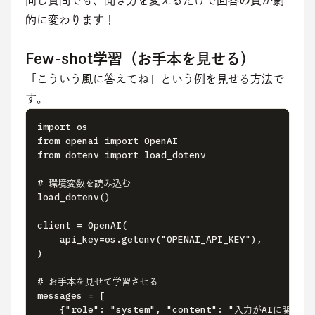
同じ質問でも、聞き方を変えるだけで回答の質が劇
的に変わります！
Few-shot学習（お手本を見せる）
「こういう風に答えてね」という例を見せる方法で
す。
import os

from openai import OpenAI

from dotenv import load_dotenv

# 環境変数を読み込む

load_dotenv()

client = OpenAI(

    api_key=os.getenv("OPENAI_API_KEY"),

)

# お手本を見せて学習させる

messages = [

    {"role": "system", "content": "入力がAIに関