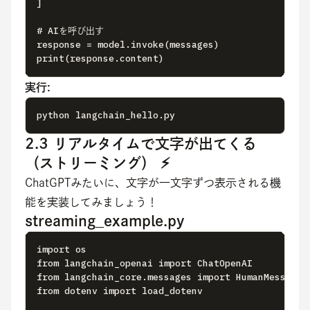
]

# AIを呼び出す

response = model.invoke(messages)

print(response.content)
実行:
python langchain_hello.py
2.3 リアルタイムで文字が出てくる
（ストリーミング） ⚡
ChatGPTみたいに、文字が一文字ずつ表示される機
能を実装してみましょう！
streaming_example.py
import os

from langchain_openai import ChatOpenAI

from langchain_core.messages import HumanMessage

from dotenv import load_dotenv
