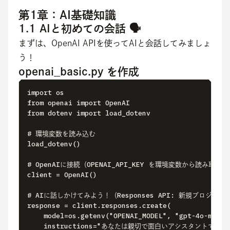
第1章：AI基礎知識
1.1 AIと初めての会話 🗣️
まずは、OpenAI APIを使ってAIと会話してみましょ
う！
openai_basic.py を作成
import os

from openai import OpenAI

from dotenv import load_dotenv

# 環境変数を読み込む

load_dotenv()

# OpenAIに接続（OPENAI_API_KEY を環境変数から読み取れま
client = OpenAI()

# AIに話しかけてみよう！（Responses API: 新規プロジェク
response = client.responses.create(

    model=os.getenv("OPENAI_MODEL", "gpt-4o-mini")
    instructions="あなたは親切で面白いアシスタントで