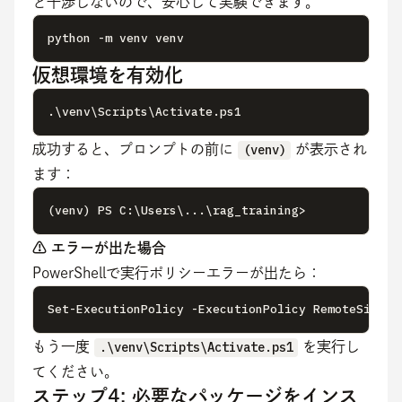
と干渉しないので、安心して実験できます。
python -m venv venv
仮想環境を有効化
.\venv\Scripts\Activate.ps1
成功すると、プロンプトの前に 
(venv)
 が表示され
ます：
(venv) PS C:\Users\...\rag_training>
⚠️ エラーが出た場合
PowerShellで実行ポリシーエラーが出たら：
Set-ExecutionPolicy -ExecutionPolicy RemoteSigned
もう一度 
.\venv\Scripts\Activate.ps1
 を実行し
てください。
ステップ4: 必要なパッケージをインス