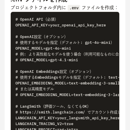
プロジェクトフォルダ内に 
.env
 ファイルを作成：
# OpenAI API（必須）

OPENAI_API_KEY=your_openai_api_key_here

# OpenAI設定（オプション）

# 使用するモデルを指定（デフォルト: gpt-4o-mini）

OPENAI_MODEL=gpt-4o-mini

# 例: より高性能なモデルを使う場合（利用可能なものに合わせて
# OPENAI_MODEL=gpt-4.1-mini

# OpenAI Embeddings設定（オプション）

# 使用するEmbeddingsモデルを指定（デフォルト: text-embedd
OPENAI_EMBEDDING_MODEL=text-embedding-3-small

# または高精度モデル

# OPENAI_EMBEDDING_MODEL=text-embedding-3-large

# LangSmith（評価ツール、なくてもOK）

# https://smith.langchain.com/ でアカウント作成して取得
LANGCHAIN_API_KEY=your_langsmith_api_key_here

LANGCHAIN_TRACING_V2=true

LANGCHAIN_PROJECT=rag-intro