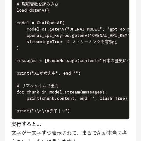
# 環境変数を読み込む

load_dotenv()

model = ChatOpenAI(

    model=os.getenv("OPENAI_MODEL", "gpt-4o-mini")
    openai_api_key=os.getenv("OPENAI_API_KEY"),

    streaming=True  # ストリーミングを有効化

)

messages = [HumanMessage(content="日本の歴史につ
print("AIが考え中", end="")

# リアルタイムで出力

for chunk in model.stream(messages):

    print(chunk.content, end='', flush=True)

print("\\n\\n完了！✨")
実行すると...
文字が一文字ずつ表示されて、まるでAIが本当に考