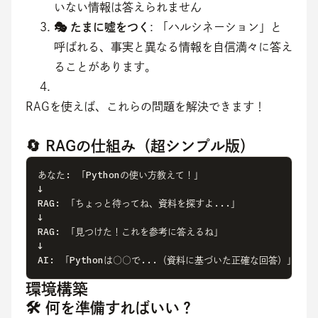
いない情報は答えられません
🎭 たまに嘘をつく
: 「ハルシネーション」と
呼ばれる、事実と異なる情報を自信満々に答え
ることがあります。
RAGを使えば、これらの問題を解決できます！
🔄 RAGの仕組み（超シンプル版）
あなた: 「Pythonの使い方教えて！」

↓

RAG: 「ちょっと待ってね、資料を探すよ...」

↓

RAG: 「見つけた！これを参考に答えるね」

↓

AI: 「Pythonは○○で...（資料に基づいた正確な回答）」
環境構築
🛠️ 何を準備すればいい？