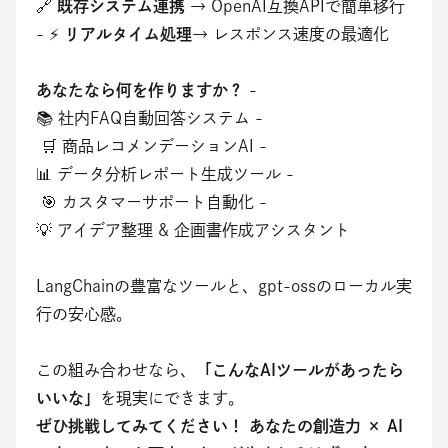
🔗 
既存システム連携
 → OpenAI互換APIで簡単移行 
- ⚡ 
リアルタイム処理
→ レスポンス速度の最適化
あなたなら何を作りますか？
 - 
📚 社内FAQ自動回答システム -
 🛒 商品レコメンデーションAI - 
📊 データ分析レポート生成ツール -
 🎯 カスタマーサポート自動化 - 
💡 アイデア整理 & 企画書作成アシスタント
LangChainの豊富なツールと、gpt-ossのローカル実
行の安心感。
この組み合わせなら、
「こんなAIツールがあったら
いいな」
を現実にできます。
ぜひ挑戦してみてください！
あなたの創造力 × AI 