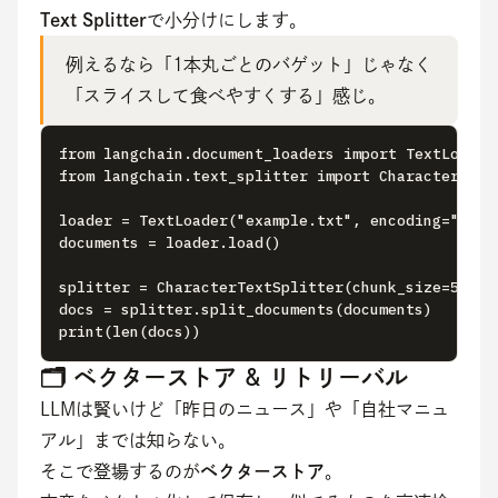
Text Splitter
で小分けにします。
例えるなら「1本丸ごとのバゲット」じゃなく
「スライスして食べやすくする」感じ。
from langchain.document_loaders import TextLoader 
from langchain.text_splitter import CharacterTextS
loader = TextLoader("example.txt", encoding="utf-8
documents = loader.load()

splitter = CharacterTextSplitter(chunk_size=500, c
docs = splitter.split_documents(documents) 

print(len(docs))
🗂 ベクターストア & リトリーバル
LLMは賢いけど「昨日のニュース」や「自社マニュ
アル」までは知らない。
そこで登場するのが
ベクターストア
。