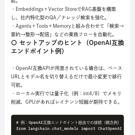
能。
・Embeddings＋Vector StoreでRAG基盤を構築
し、社内特化型のQA／ナレッジ検索を強化。
・Agents＋Tools＋Memoryと組み合わせて「検索→
要約→整形→配信」などの業務フローを自動化。
〇 セットアップのヒント（OpenAI互換
エンドポイント例）
・OpenAI互換APIが用意されている場合は、ベース
URLとモデル名を切り替えるだけで最小変更で移行
可能。
・ローカル実行では量子化（例：int4/8）でメモリ
削減、GPUがあればレイテンシ短縮が期待できる。
# 例：OpenAI互換エンドポイント経由での接続（概念例） 

from langchain.chat_models import ChatOpenAI
