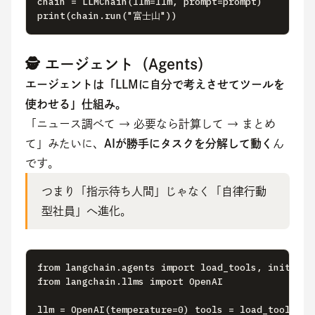
chain = LLMChain(llm=llm, prompt=prompt) 

print(chain.run("富士山"))
🕵️ エージェント（Agents）
エージェントは「LLMに自分で考えさせてツールを
使わせる」仕組み。
「ニュース調べて → 必要なら計算して → まとめ
て」みたいに、
AIが勝手にタスクを分解して動く
ん
です。
つまり「指示待ち人間」じゃなく「自律行動
型社員」へ進化。
from langchain.agents import load_tools, initializ
from langchain.llms import OpenAI

llm = OpenAI(temperature=0) tools = load_tools(["l