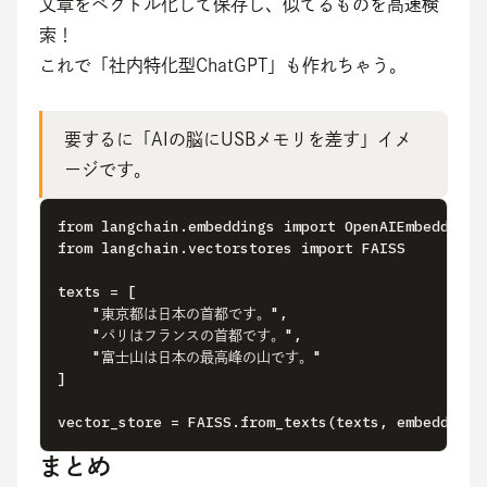
文章をベクトル化して保存し、似てるものを高速検
索！
これで「社内特化型ChatGPT」も作れちゃう。
要するに「AIの脳にUSBメモリを差す」イメ
ージです。
from langchain.embeddings import OpenAIEmbeddings 
from langchain.vectorstores import FAISS

texts = [ 

    "東京都は日本の首都です。", 

    "パリはフランスの首都です。", 

    "富士山は日本の最高峰の山です。" 

]

vector_store = FAISS.from_texts(texts, embeddin
まとめ