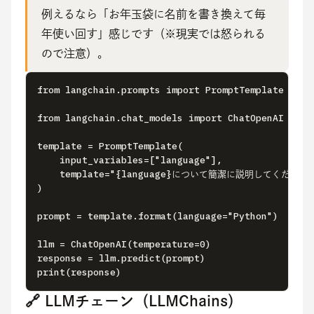
例えるなら「お年玉袋に名前を書き換えて毎
年使い回す」感じです（※現実では怒られる
ので注意）。
from langchain.prompts import PromptTemplate 

from langchain.chat_models import ChatOpenAI

template = PromptTemplate( 

    input_variables=["language"], 

    template="{language}について簡潔に説明してください。
) 

prompt = template.format(language="Python")

llm = ChatOpenAI(temperature=0) 

response = llm.predict(prompt) 

print(response)
🔗 LLMチェーン（LLMChains）