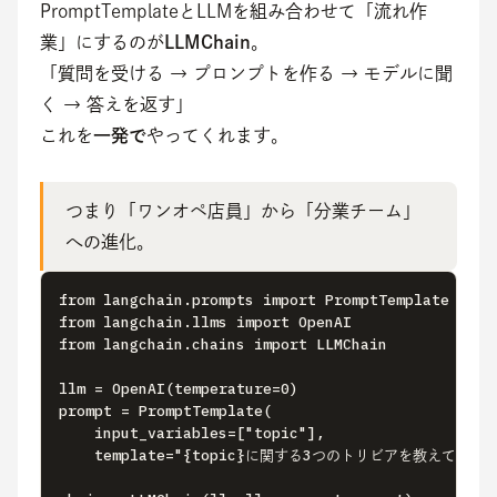
PromptTemplateとLLMを組み合わせて「流れ作
業」にするのが
LLMChain
。
「質問を受ける → プロンプトを作る → モデルに聞
く → 答えを返す」
これを
一発で
やってくれます。
つまり「ワンオペ店員」から「分業チーム」
への進化。
from langchain.prompts import PromptTemplate 

from langchain.llms import OpenAI 

from langchain.chains import LLMChain

llm = OpenAI(temperature=0) 

prompt = PromptTemplate(

    input_variables=["topic"], 

    template="{topic}に関する3つのトリビアを教えてくださ