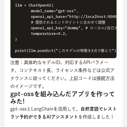
llm = ChatOpenAI( 

       model_name="gpt-oss", 

       openai_api_base="http://localhost:8000/v1",
       # 提供されるエンドポイントに合わせて調整 

       openai_api_key="dummy", # ローカル/自己ホ
       temperature=0.2, 

)

print(llm.predict("このモデルの特徴を3点で教えて"))
注意：具体的なモデルID、対応するAPIパラメー
タ、コンテキスト長、ライセンス条件などは公式ア
ナウンスに従ってください。上記コードは接続方法
のイメージです。
gpt-ossを組み込んだアプリを作って
みた!
gpt-ossとLangChainを活用して、
自然言語でレスト
ラン予約ができるAIアシスタント
を作成しました！