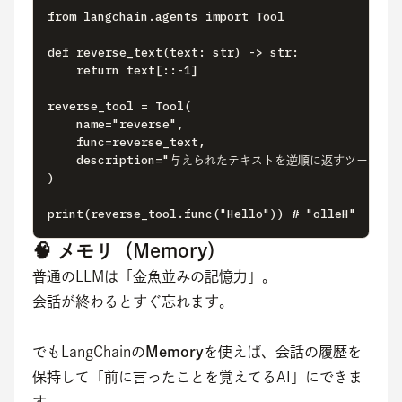
from langchain.agents import Tool

def reverse_text(text: str) -> str: 

    return text[::-1]

reverse_tool = Tool( 

    name="reverse", 

    func=reverse_text, 

    description="与えられたテキストを逆順に返すツール" 

)

print(reverse_tool.func("Hello")) # "olleH"
🧠 メモリ（Memory）
普通のLLMは「金魚並みの記憶力」。
会話が終わるとすぐ忘れます。
でもLangChainの
Memory
を使えば、会話の履歴を
保持して「前に言ったことを覚えてるAI」にできま