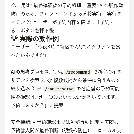
⚠️ - 用途: 最終確認後の予約処理 - 
重要
: AIの誤作動
防止のため、フロントエンドから直接実行 - 実行タ
イミング: ユーザーが予約内容を確認し「予約す
る」ボタンを押下後
💡 実際の動作例
ユーザー
: 「今夜8時に新宿で2人でイタリアンを食
べたいんですが」
AIの思考プロセス
: 1. 🔍 
/recommend
 で新宿のイタ
リアンを検索 2. 📋 複数候補から条件に合うものを
絞り込み 3. ✅ 
/can_reserve
 で各店舗の予約可能
性を確認 4. 💬 「〇〇というお店が空いています。
予約しますか？」と提案
安全機能
: - 予約確認まではAIが自動処理 - 実際の
予約は人間が最終判断（誤操作防止） - ローカル実