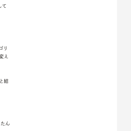
して
』
ゴリ
変え
と結
いたん