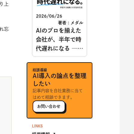
り上
2026/06/26
著者 : メダル
れ忘
AIのプロを揃えた
会社が、半年で時
代遅れになる ──
学習する組織との
決定的な差
相談導線
AI導入の論点を整理
したい
記事内容を自社業務に当て
はめて相談できます。
お問い合わせ
LINKS