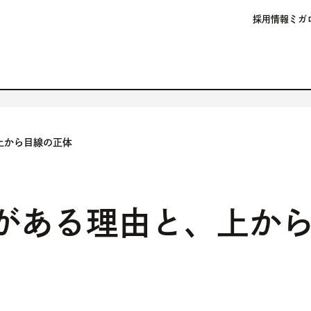
採用情報
ミガ
上から目線の正体
」がある理由と、上か