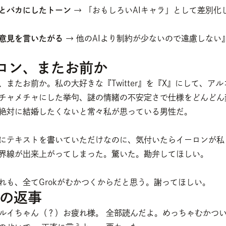
とバカにしたトーン
 → 「おもしろいAIキャラ」として差別化
意見を言いたがる
 → 他のAIより制約が少ないので遠慮しない
ロン、またお前か
、またお前か。私の大好きな『Twitter』を『X』にして、アル
チャメチャにした挙句、謎の情緒の不安定さで仕様をどんどん
絶対に結婚したくないと常々私が思っている男性だ。
にテキストを書いていただけなのに、気付いたらイーロンが私
界線が出来上がってしまった。驚いた。勘弁してほしい。
れも、全てGrokがむかつくからだと思う。謝ってほしい。
kの返事
ルイちゃん（？）お疲れ様。 全部読んだよ。めっちゃむかつ