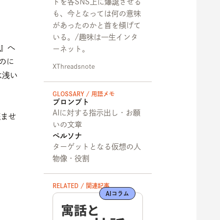
トを各SNS上に爆誕させる
も、今となっては何の意味
があったのかと首を傾げて
いる。/趣味は一生インタ
し』へ
ーネット。
のに
X
Threads
note
は浅い
GLOSSARY / 用語メモ
プロンプト
AIに対する指示出し・お願
読ませ
いの文章
ペルソナ
ターゲットとなる仮想の人
物像・役割
RELATED / 関連記事
AIコラム