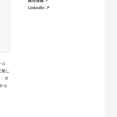
採用情報 ↗
LinkedIn ↗
ーロ
反発し
ク・ガ
から