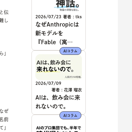
と伝
2026/07/23
著者 : tks
難し
なぜAnthropicは
新モデルを
『Fable（寓
話）』と名付けた
AIコラム
ら」
のか？
2026/07/09
著者 : 花澤 瑠衣
AIは、飲み会に来
れないので。
なぜ
AIコラム
名前
て」