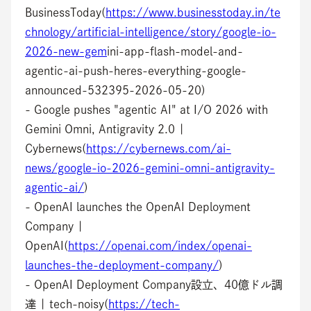
BusinessToday(
https://www.businesstoday.in/te
chnology/artificial-intelligence/story/google-io-
2026-new-gem
ini-app-flash-model-and-
agentic-ai-push-heres-everything-google-
announced-532395-2026-05-20)
- Google pushes "agentic AI" at I/O 2026 with 
Gemini Omni, Antigravity 2.0 | 
Cybernews(
https://cybernews.com/ai-
news/google-io-2026-gemini-omni-antigravity-
agentic-ai/
)
- OpenAI launches the OpenAI Deployment 
Company | 
OpenAI(
https://openai.com/index/openai-
launches-the-deployment-company/
)
- OpenAI Deployment Company設立、40億ドル調
達 | tech-noisy(
https://tech-