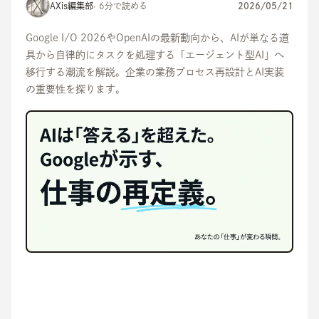
AXis編集部
· 6分で読める
2026/05/21
Google I/O 2026やOpenAIの最新動向から、AIが単なる道
具から自律的にタスクを処理する「エージェント型AI」へ
移行する潮流を解説。企業の業務プロセス再設計とAI実装
の重要性を探ります。