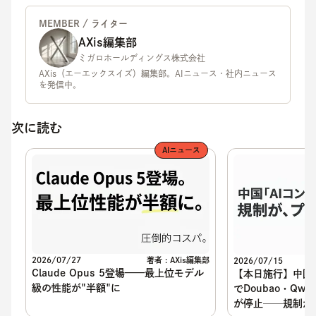
MEMBER / ライター
AXis編集部
ミガロホールディングス株式会社
AXis（エーエックスイズ）編集部。AIニュース・社内ニュース
を発信中。
次に読む
AIニュース
2026/07/27
著者 : AXis編集部
2026/07/15
Claude Opus 5登場——最上位モデル
【本日施行】中国
級の性能が"半額"に
でDoubao・Qw
が停止──規制が