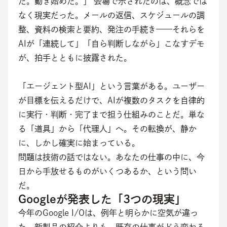
た。動き始めた。」 会場で示されたのは、概念では
なく現実だった。メールの返信、スケジュールの調
整、資料の検索と要約、発注の手続き——それらを
AIが「連続して」「自ら判断しながら」こなすデモ
が、拍手とともに披露された。
「エージェント型AI」という言葉がある。ユーザー
が目標を伝えるだけで、AIが複数のタスクを自律的
に実行・判断・完了まで担う仕組みのことだ。単な
る「道具」から「代理人」へ。その転換が、静か
に、しかし確実に始まっている。
問題は技術の話ではない。あなたの仕事の中に、今
日から手放せるものがいくつあるか、という問い
だ。
Googleが発表した「3つの現実」
今年のGoogle I/Oは、例年と明らかに空気が違っ