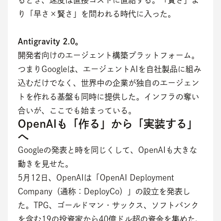
るとき、速度は直接コストに直結する。「賢さ」よ
り「早さ×賢さ」を問われる時代に入った。
Antigravity 2.0。
開発者向けのエージェント構築プラットフォーム。
つまりGoogleは、エージェントAIを自社製品に組み
込むだけでなく、世界中の企業が独自のエージェン
トを作れる基盤も同時に提供した。インフラの奪い
合いが、ここでも始まっている。
OpenAIも「作る」から「実装する」
へ
Googleの発表と時を同じくして、OpenAIも大きな
動きを見せた。
5月12日、OpenAIは「OpenAI Deployment 
Company（通称：DeployCo）」の設立を発表し
た。TPG、ゴールドマン・サックス、ソフトバンク
を含む19の投資家から40億ドル超の資金を集めた、