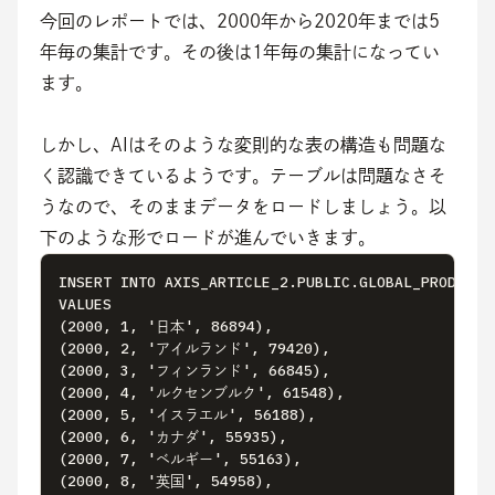
今回のレポートでは、2000年から2020年までは5
年毎の集計です。その後は1年毎の集計になってい
ます。
しかし、AIはそのような変則的な表の構造も問題な
く認識できているようです。テーブルは問題なさそ
うなので、そのままデータをロードしましょう。以
下のような形でロードが進んでいきます。
INSERT INTO AXIS_ARTICLE_2.PUBLIC.GLOBAL_PRODUCTI
VALUES

(2000, 1, '日本', 86894),

(2000, 2, 'アイルランド', 79420),

(2000, 3, 'フィンランド', 66845),

(2000, 4, 'ルクセンブルク', 61548),

(2000, 5, 'イスラエル', 56188),

(2000, 6, 'カナダ', 55935),

(2000, 7, 'ベルギー', 55163),

(2000, 8, '英国', 54958),
