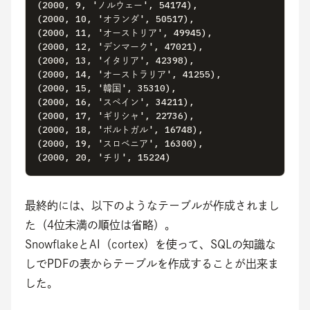
(2000, 9, 'ノルウェー', 54174),

(2000, 10, 'オランダ', 50517),

(2000, 11, 'オーストリア', 49945),

(2000, 12, 'デンマーク', 47021),

(2000, 13, 'イタリア', 42398),

(2000, 14, 'オーストラリア', 41255),

(2000, 15, '韓国', 35310),

(2000, 16, 'スペイン', 34211),

(2000, 17, 'ギリシャ', 22736),

(2000, 18, 'ポルトガル', 16748),

(2000, 19, 'スロベニア', 16300),

(2000, 20, 'チリ', 15224)
最終的には、以下のようなテーブルが作成されまし
た（4位未満の順位は省略）。
SnowflakeとAI（cortex）を使って、SQLの知識な
しでPDFの表からテーブルを作成することが出来ま
した。