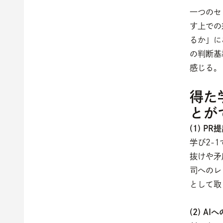
一つのセ
す上での
るか」に
の判断基
感じる。
得た
とが
(1) 
学び2-
抜けや矛
司へのレ
として取
(2) A