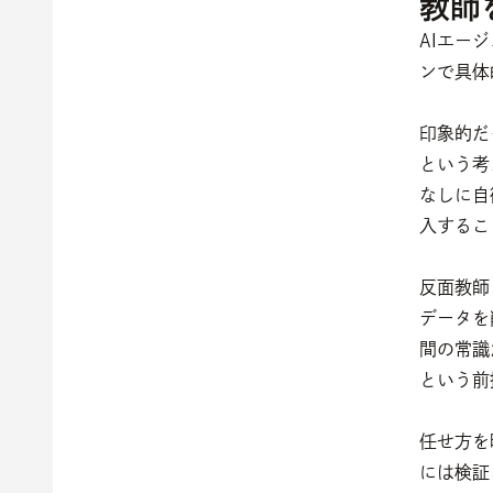
教師
AIエー
ンで具体
印象的だ
という考
なしに自
入するこ
反面教師
データを
間の常識
という前
任せ方を
には検証