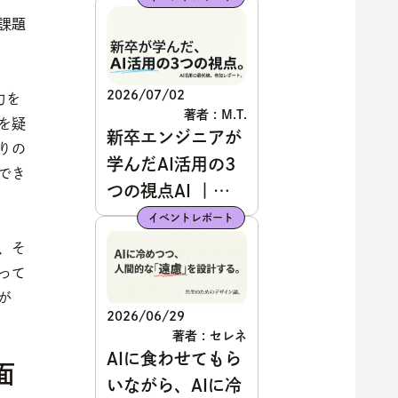
課題
2026/07/02
力を
著者 : M.T.
を疑
新卒エンジニアが
りの
学んだAI活用の3
でき
つの視点AI ｜
Engineering
イベントレポート
Summit Tokyo
、そ
2026参加レポー
って
ト
が
2026/06/29
著者 : セレネ
AIに食わせてもら
面
いながら、AIに冷