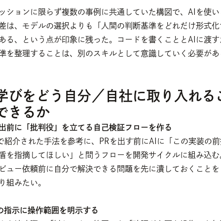
ッションに限らず複数の事例に共通していた構図で、AIを使い
差は、モデルの選択よりも「人間の判断基準をどれだけ形式化
ある、という点が印象に残った。コードを書くこととAIに渡す
準を整理することは、別のスキルとして意識していく必要があ
学びをどう自分／自社に取り入れる
できるか
PR提出前に「批判役」を立てる自己検証フローを作る
1で紹介された手法を参考に、PRを出す前にAIに「この実装の
盾を指摘してほしい」と問うフローを開発サイクルに組み込む
ビュー依頼前に自分で解決できる問題を先に潰しておくことを
り組みたい。
Iへの指示に操作範囲を明示する