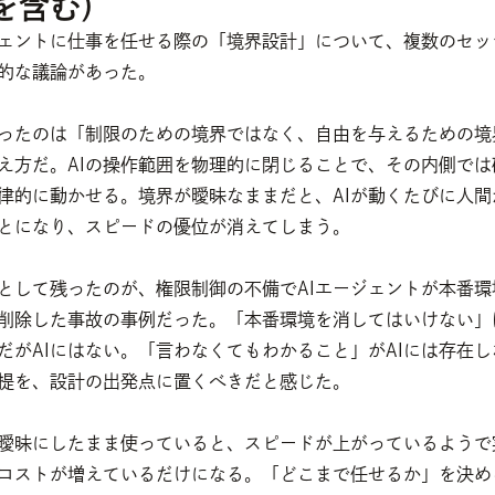
を含む）
ジェントに仕事を任せる際の「境界設計」について、複数のセッ
的な議論があった。
ったのは「制限のための境界ではなく、自由を与えるための境
え方だ。AIの操作範囲を物理的に閉じることで、その内側では
律的に動かせる。境界が曖昧なままだと、AIが動くたびに人間
とになり、スピードの優位が消えてしまう。
として残ったのが、権限制御の不備でAIエージェントが本番環
削除した事故の事例だった。「本番環境を消してはいけない」
だがAIにはない。「言わなくてもわかること」がAIには存在し
提を、設計の出発点に置くべきだと感じた。
曖昧にしたまま使っていると、スピードが上がっているようで
コストが増えているだけになる。「どこまで任せるか」を決め