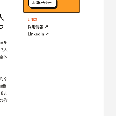
お問い合わせ
人
LINKS
っ
採用情報 ↗
LinkedIn ↗
理を
で人
全体
的な
知識
8と
の作