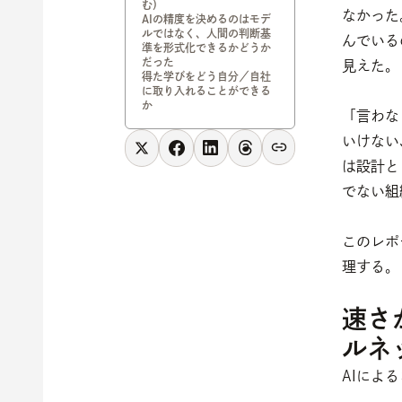
む）
なかった
AIの精度を決めるのはモデ
ルではなく、人間の判断基
んでいる
準を形式化できるかどうか
だった
見えた。
得た学びをどう自分／自社
に取り入れることができる
か
「言わな
いけない
は設計と
でない組
このレポ
理する。
速さ
ルネ
AIによ