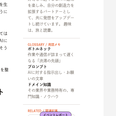
を生
を楽しみ、自分の創造力を
うに
拡張するパートナーとし
て、共に発想をアップデー
トし続けています。 趣味
は、旅と読書。
ては
Iに
GLOSSARY / 用語メモ
そう
ボトルネック
作業や通信が詰まって遅く
なる「渋滞の先頭」
プロンプト
用を整
AIに対する指示出し・お願
いの文章
ドメイン知識
ト
その業界や業務特有の、専
門知識・ノウハウ
RELATED / 関連記事
イベントレポート