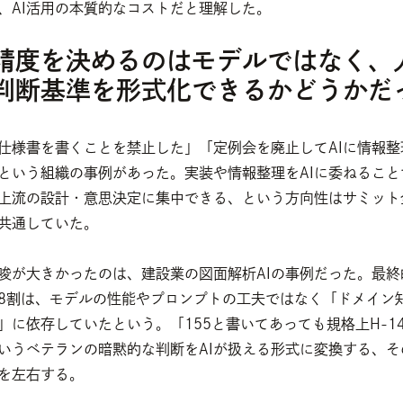
、AI活用の本質的なコストだと理解した。
の精度を決めるのはモデルではなく、
判断基準を形式化できるかどうかだ
仕様書を書くことを禁止した」「定例会を廃止してAIに情報整
という組織の事例があった。実装や情報整理をAIに委ねること
上流の設計・意思決定に集中できる、という方向性はサミット
共通していた。
唆が大きかったのは、建設業の図面解析AIの事例だった。最終
8割は、モデルの性能やプロンプトの工夫ではなく「ドメイン
」に依存していたという。「155と書いてあっても規格上H-14
いうベテランの暗黙的な判断をAIが扱える形式に変換する、そ
を左右する。