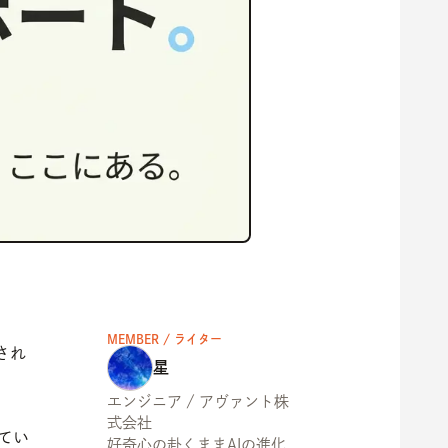
MEMBER / ライター
催され
星
エンジニア / アヴァント株
式会社
てい
好奇心の赴くままAIの進化