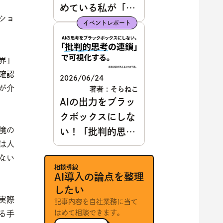
めている私が「遠
ショ
慮」を設計するま
イベントレポート
で
界」
確認
2026/06/24
が介
著者 : そらねこ
AIの出力をブラッ
クボックスにしな
境の
い！「批判的思考
は人
の連鎖」と意思決
ない
定を可視化する3
相談導線
つの手法
AI導入の論点を整理
したい
実際
記事内容を自社業務に当て
はめて相談できます。
る手